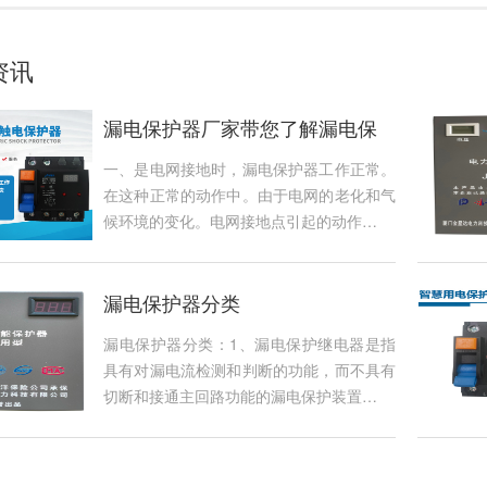
资讯
漏电保护器厂家带您了解漏电保
护…
一、是电网接地时，漏电保护器工作正常。
在这种正常的动作中。由于电网的老化和气
候环境的变化。电网接地点引起的动作…
漏电保护器分类
漏电保护器分类：1、漏电保护继电器是指
具有对漏电流检测和判断的功能，而不具有
切断和接通主回路功能的漏电保护装置…